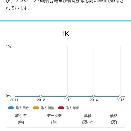
が、マンションの場合は軽量鉄骨造が最も高い単価で取引さ
れています。
1K
取引回数
取引価格
取引単価
取引年
データ数
単価
価格
(年)
(件)
(万/㎡)
(万)