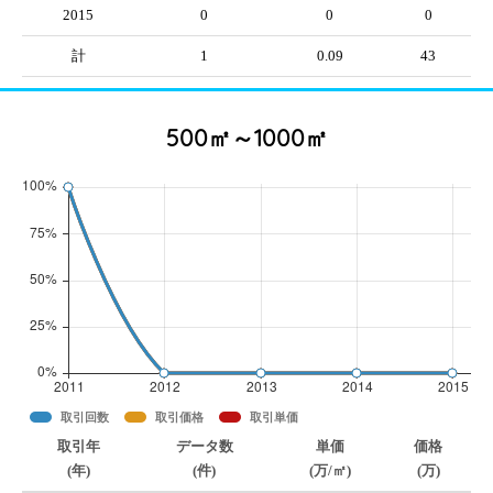
2015
0
0
0
計
1
0.09
43
500㎡～1000㎡
取引回数
取引価格
取引単価
取引年
データ数
単価
価格
(年)
(件)
(万/㎡)
(万)