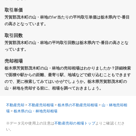
取引単価
芳賀郡茂木町の山・林地の1㎡当たりの平均取引単価は栃木県内で-番目
の高さとなっています。
取引回数
芳賀郡茂木町の山・林地の平均取引回数は栃木県内で-番目の高さとな
っています。
売却相場
栃木県芳賀郡茂木町の山・林地の売却相場はわかりましたか？詳細検索
で面積や駅からの距離、最寄り駅、地域などで絞り込むこともできます
ので、更に検索してみてはいかがでしょうか。栃木県芳賀郡茂木町の
山・林地を売却する前に、相場を調べておきましょう。
不動産売却
>
不動産売却相場
>
栃木県の不動産売却相場
>
山・林地売却相
場
>
栃木県の山・林地売却相場
※データ元や使用上の注意は
不動産売却の相場トップ
よりご確認くださ
い。