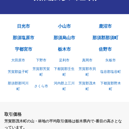
日光市
小山市
鹿沼市
那須塩原市
那須烏山市
那須郡那須町
宇都宮市
栃木市
佐野市
大田原市
下野市
足利市
真岡市
矢板市
芳賀郡芳賀
下都賀郡壬生
芳賀郡市貝
芳賀郡益子町
塩谷郡塩谷町
町
町
町
那須郡那珂川
河内郡上三川
芳賀郡茂木
下都賀郡野木
さくら市
町
町
町
町
取引価格
芳賀郡茂木町の山・林地の平均取引価格は栃木県内で-番目の高さとな
っています。