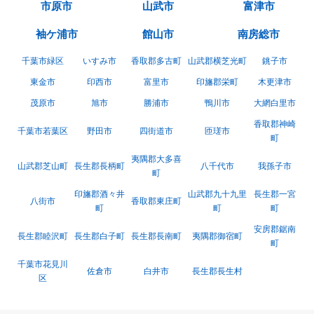
市原市
山武市
富津市
袖ケ浦市
館山市
南房総市
千葉市緑区
いすみ市
香取郡多古町
山武郡横芝光町
銚子市
東金市
印西市
富里市
印旛郡栄町
木更津市
茂原市
旭市
勝浦市
鴨川市
大網白里市
香取郡神崎
千葉市若葉区
野田市
四街道市
匝瑳市
町
夷隅郡大多喜
山武郡芝山町
長生郡長柄町
八千代市
我孫子市
町
印旛郡酒々井
山武郡九十九里
長生郡一宮
八街市
香取郡東庄町
町
町
町
安房郡鋸南
長生郡睦沢町
長生郡白子町
長生郡長南町
夷隅郡御宿町
町
千葉市花見川
佐倉市
白井市
長生郡長生村
区