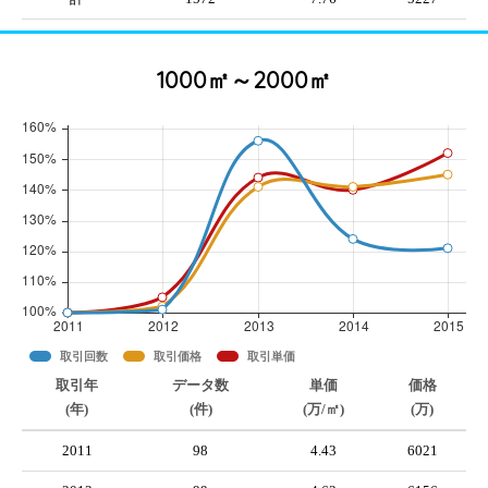
1000㎡～2000㎡
取引回数
取引価格
取引単価
取引年
データ数
単価
価格
(年)
(件)
(万/㎡)
(万)
2011
98
4.43
6021