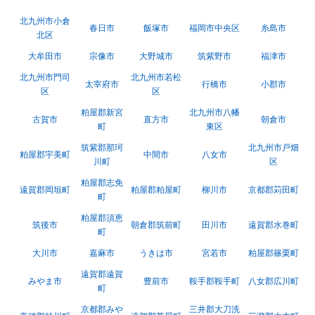
北九州市小倉
春日市
飯塚市
福岡市中央区
糸島市
北区
大牟田市
宗像市
大野城市
筑紫野市
福津市
北九州市門司
北九州市若松
太宰府市
行橋市
小郡市
区
区
粕屋郡新宮
北九州市八幡
古賀市
直方市
朝倉市
町
東区
筑紫郡那珂
北九州市戸畑
粕屋郡宇美町
中間市
八女市
川町
区
粕屋郡志免
遠賀郡岡垣町
粕屋郡粕屋町
柳川市
京都郡苅田町
町
粕屋郡須恵
筑後市
朝倉郡筑前町
田川市
遠賀郡水巻町
町
大川市
嘉麻市
うきは市
宮若市
粕屋郡篠栗町
遠賀郡遠賀
みやま市
豊前市
鞍手郡鞍手町
八女郡広川町
町
京都郡みや
三井郡大刀洗