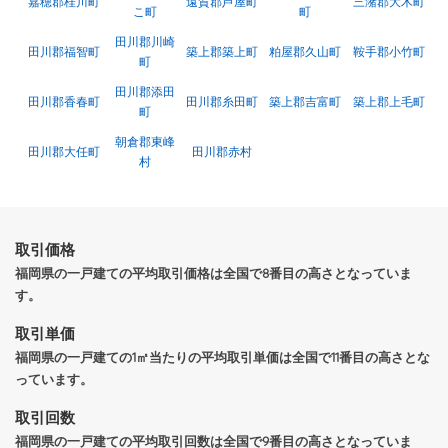
嘉穂郡桂川町
遠賀郡芦屋町
三潴郡大木町
こ町
町
田川郡川崎
田川郡福智町
築上郡築上町
粕屋郡久山町
鞍手郡小竹町
町
田川郡添田
田川郡香春町
田川郡糸田町
築上郡吉富町
築上郡上毛町
町
朝倉郡東峰
田川郡大任町
田川郡赤村
村
取引価格
福岡県の一戸建ての平均取引価格は全国で8番目の高さとなっていま
す。
取引単価
福岡県の一戸建ての1㎡当たりの平均取引単価は全国で11番目の高さとな
っています。
取引回数
福岡県の一戸建ての平均取引回数は全国で9番目の高さとなっていま