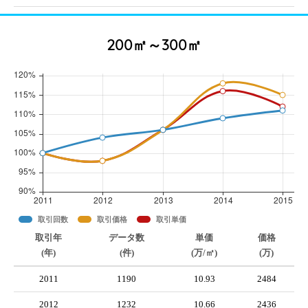
200㎡～300㎡
取引回数
取引価格
取引単価
取引年
データ数
単価
価格
(年)
(件)
(万/㎡)
(万)
2011
1190
10.93
2484
2012
1232
10.66
2436