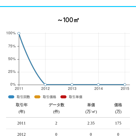
～100㎡
取引回数
取引価格
取引単価
取引年
データ数
単価
価格
(年)
(件)
(万/㎡)
(万)
2011
2
2.35
175
2012
0
0
0