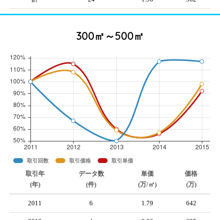
300㎡～500㎡
取引回数
取引価格
取引単価
取引年
データ数
単価
価格
(年)
(件)
(万/㎡)
(万)
2011
6
1.79
642