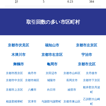
計
5
0.23
384
取引回数の多い市区町村
京都市伏見区
福知山市
京都市左京区
木津川市
京都市右京区
宇治市
舞鶴市
亀岡市
京都市北区
京都市西京区
南丹市
京田辺市
京都市山科区
京丹後市
京都市中京区
京都市南区
城陽市
長岡京市
京都市下京区
船井郡京丹波
京都市上京区
八幡市
向日市
綾部市
町
乙訓郡大山崎
相楽郡精華町
宮津市
与謝郡与謝野町
京都市東山区
町