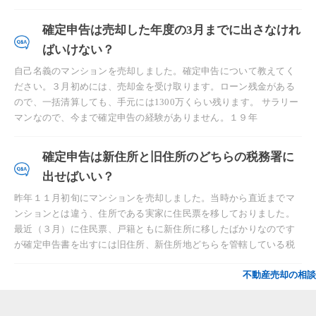
確定申告は売却した年度の3月までに出さなけれ
ばいけない？
自己名義のマンションを売却しました。確定申告について教えてく
ださい。３月初めには、売却金を受け取ります。ローン残金がある
ので、一括清算しても、手元には1300万くらい残ります。 サラリー
マンなので、今まで確定申告の経験がありません。１９年
確定申告は新住所と旧住所のどちらの税務署に
出せばいい？
昨年１１月初旬にマンションを売却しました。当時から直近までマ
ンションとは違う、住所である実家に住民票を移しておりました。
最近（３月）に住民票、戸籍ともに新住所に移したばかりなのです
が確定申告書を出すには旧住所、新住所地どちらを管轄している税
不動産売却の相談