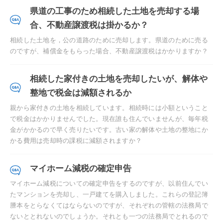
県道の工事のため相続した土地を売却する場
合、不動産譲渡税は掛かるか？
相続した土地を，公の道路のために売却します。県道のために売る
のですが、補償金をもらった場合、不動産譲渡税はかかりますか？
相続した家付きの土地を売却したいが、解体や
整地で税金は減額されるか
親から家付きの土地を相続しています。相続時には小額ということ
で税金はかかりませんでした。現在誰も住んでいませんが、毎年税
金がかかるので早く売りたいです。古い家の解体や土地の整地にか
かる費用は売却時の課税に減額されますか？
マイホーム減税の確定申告
マイホーム減税についての確定申告をするのですが、以前住んでい
たマンションを売却し、一戸建てを購入しました。これらの登記簿
謄本をとらなくてはならないのですが、それぞれの管轄の法務局で
ないととれないのでしょうか。それとも一つの法務局でとれるので