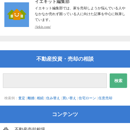
イエキット編集部
イエキット編集部では、家を売却しようか悩んでいる人や
なかなか売れず困っている人に向けた記事を中心に執筆し
ています。
//iekit.com/
不動産投資・売却の相談
検索例：
査定
|
離婚
|
相続
|
住み替え
|
買い替え
|
住宅ローン
|
任意売却
コンテンツ
不動産売却相場