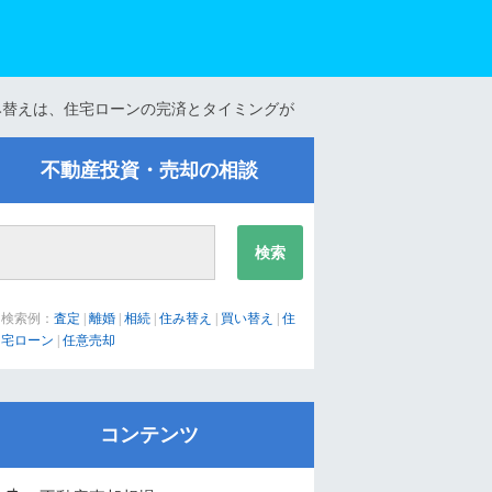
み替えは、住宅ローンの完済とタイミングが
不動産投資・売却の相談
検索例：
査定
|
離婚
|
相続
|
住み替え
|
買い替え
|
住
宅ローン
|
任意売却
コンテンツ