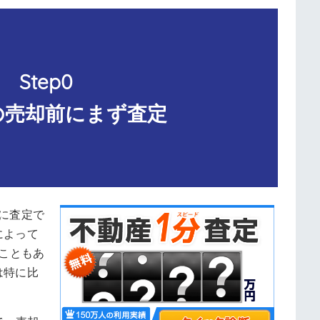
Step0
の売却前にまず査定
に査定で
によって
こともあ
は特に比