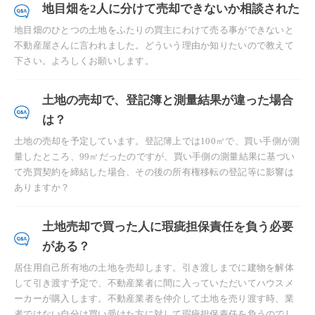
地目畑を2人に分けて売却できないか相談された
地目畑のひとつの土地をふたりの買主にわけて売る事ができないと
不動産屋さんに言われました。どういう理由か知りたいので教えて
下さい。よろしくお願いします。
土地の売却で、登記簿と測量結果が違った場合
は？
土地の売却を予定しています。登記簿上では100㎡で、買い手側が測
量したところ、99㎡だったのですが、買い手側の測量結果に基づい
て売買契約を締結した場合、その後の所有権移転の登記等に影響は
ありますか？
土地売却で買った人に瑕疵担保責任を負う必要
がある？
居住用自己所有地の土地を売却します。引き渡しまでに建物を解体
して引き渡す予定で、不動産業者に間に入っていただいてハウスメ
ーカーが購入します。不動産業者を仲介して土地を売り渡す時、業
者ではない自分は買い受けた方に対して瑕疵担保責任を負うのでし