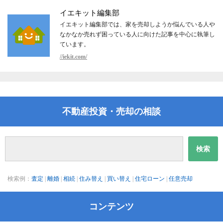
イエキット編集部
イエキット編集部では、家を売却しようか悩んでいる人や
なかなか売れず困っている人に向けた記事を中心に執筆し
ています。
//iekit.com/
不動産投資・売却の相談
検索例：
査定
|
離婚
|
相続
|
住み替え
|
買い替え
|
住宅ローン
|
任意売却
コンテンツ