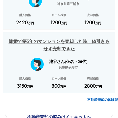
神奈川県三浦市
購入価格
ローン残債
売却価格
2420
1200
1200
万円
万円
万円
離婚で築3年のマンションを売却した時、値引きも
せず売却できた
池谷さん(仮名・20代)
兵庫県伊丹市
購入価格
ローン残債
売却価格
3150
800
2800
万円
万円
万円
不動産売却の体験談
不動産売却の悩みはイエキットへ