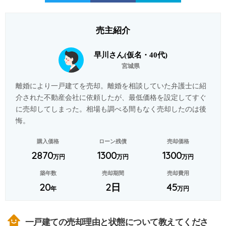
売主紹介
早川さん(仮名・40代)
宮城県
離婚により一戸建てを売却。離婚を相談していた弁護士に紹
介された不動産会社に依頼したが、最低価格を設定してすぐ
に売却してしまった。相場も調べる間もなく売却したのは後
悔。
購入価格
ローン残債
売却価格
2870
1300
1300
万円
万円
万円
築年数
売却期間
売却費用
20
2日
45
年
万円
一戸建ての売却理由と状態について教えてくださ